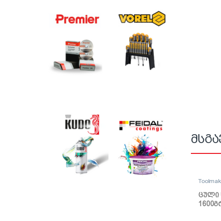
მსგა
Toolma
ცული 
1600გ