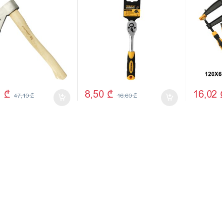
1
₾
8,50
₾
16,02
47,10
₾
16,60
₾