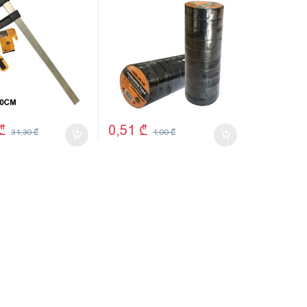
₾
0,51
₾
31,30
₾
1,00
₾