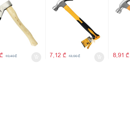
TMK19052
TMK190
₾
7,12
₾
8,91
₾
19,40
₾
13,90
₾