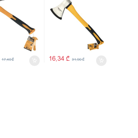
54
16,34
₾
17,40
₾
31,90
₾