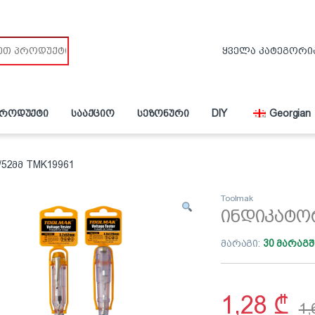
პროდუქტი
სააქციო
სეზონური
DIY
Georgian
/52მმ TMK19961
Toolmak
ინდიკატორ
მარაგი:
30 მარაგშ
1,28
₾
1