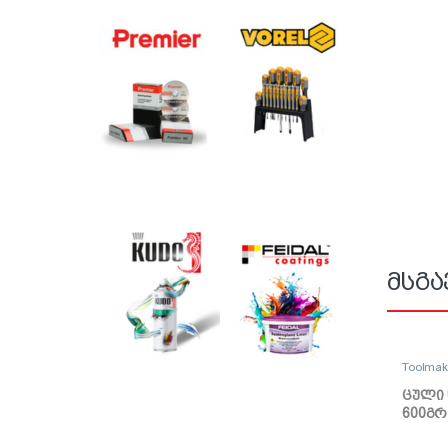
მსგა
Toolma
ცული 
600გრ