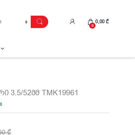
0,00
₾
0
ი 3.5/52მმ TMK19961
ი
,60
₾