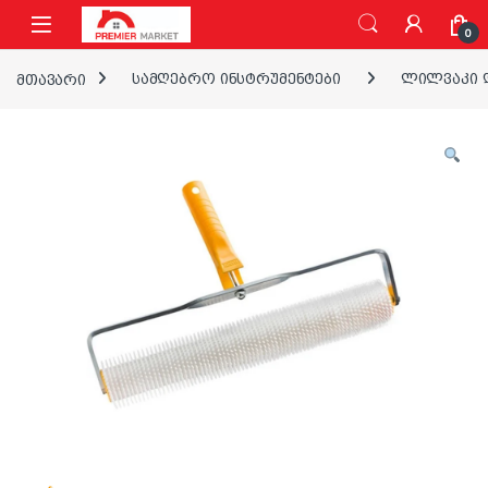
ნავიგაციაზე გადასვლა
შინაარსზე გადასვლა
0
მთავარი
სამღებრო ინსტრუმენტები
ლილვაკი დ