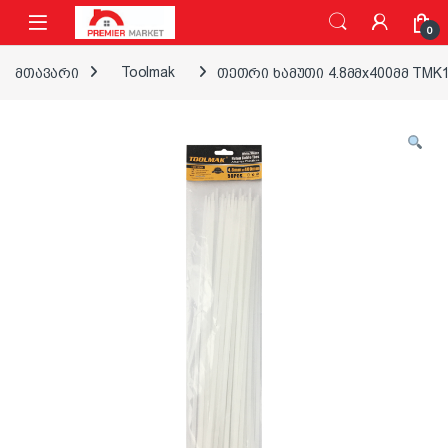
ნავიგაციაზე გადასვლა
შინაარსზე გადასვლა
0
მთავარი
Toolmak
თეთრი ხამუთი 4.8მმx400მმ TMK