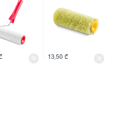
₾
13,50
₾