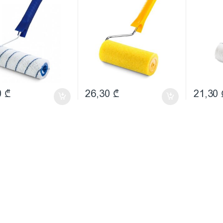
0
₾
26,30
₾
21,30