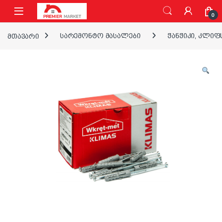
ნავიგაციაზე გადასვლა
შინაარსზე გადასვლა
0
მთავარი
სარემონტო მასალები
ჭანჭიკი, კლიფ