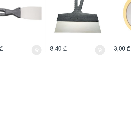
₾
8,40
₾
3,00
₾