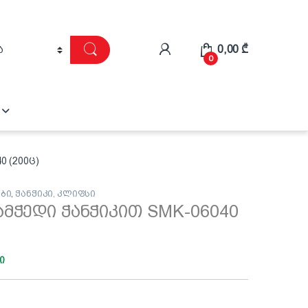
0,00
₾
0
0 (200ც)
ბი
,
ჭანჭიკი, კლიფსი
მჭედი ჭანჭიკით SMK-06040
ი