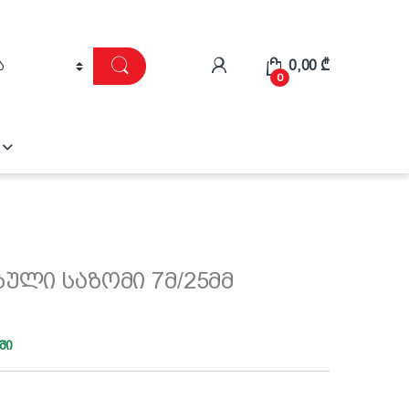
0,00
₾
0
ული საზომი 7მ/25მმ
ში