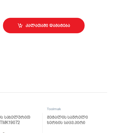
მი 7მ/25მმ TMK19431 quantity
კალათაში დამატება
Toolmak
ის სახელურით
მეტალის საჭრელი
TMK19072
ხერხის საცვ.პირი
12მმ*24T TMK19073