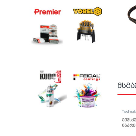
მსგა
Toolma
ექვსკ
ნაკრე
10mm 