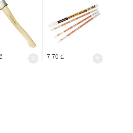
₾
7,70
₾