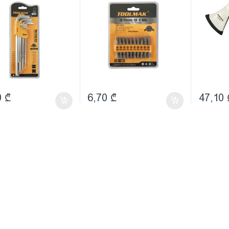
0
₾
6,70
₾
47,10