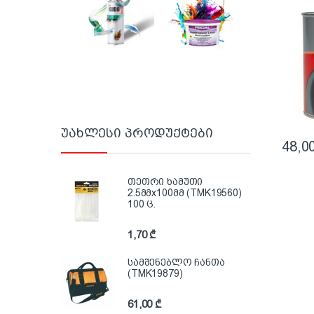
(პოლ
ზეთოვ
უახლესი პროდუქტები
48,0
თეთრი ხამუთი
2.5მმx100მმ (TMK19560)
100 ც.
1,70
₾
სამშენებლო ჩანთა
(TMK19879)
61,00
₾