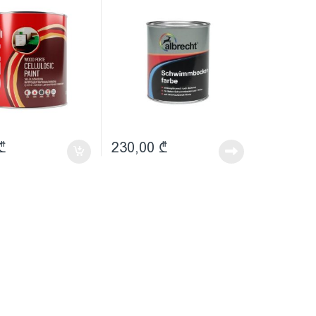
ozeanblau 0119 (აუზის
საღებავი 2,5ლ)
₾
230,00
₾