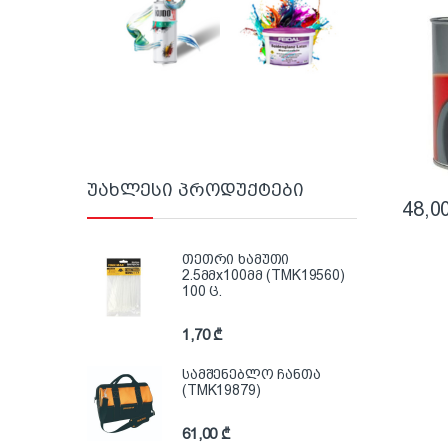
(პოლ
ზეთოვ
უახლესი პროდუქტები
48,0
თეთრი ხამუთი
2.5მმx100მმ (TMK19560)
100 ც.
1,70
₾
სამშენებლო ჩანთა
(TMK19879)
61,00
₾