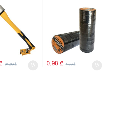
66
₾
0,98
₾
31,90
₾
1,90
₾