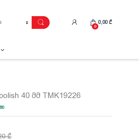
0,00
₾
0
olish 40 მმ TMK19226
ში
,20
₾