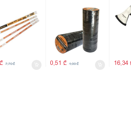
24T TMK19073
TMK190
₾
0,51
₾
16,34
7,70
₾
1,00
₾