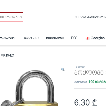
პროდუქტი
სააქციო
სეზონური
DIY
Georgian
TMK19421
Toolmak
ბოქლომი 
მარაგი:
100 მარაგ
6,30
₾