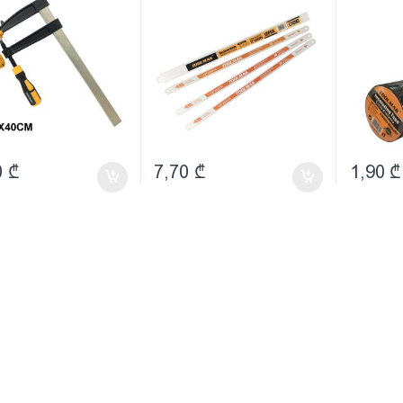
0
₾
7,70
₾
1,90
₾