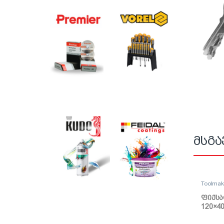
მსგა
Toolma
ფიქს
120×4