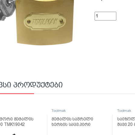
ბოქლომი 38მმ TMK1
ვსი პროდუქტები
k
Toolmak
Toolmak
ატორი მეტალის
მეტალის საჭრელი
საიზოლ
00 TMK19042
ხერხის საცვ.პირი
შავი 20
12მმ*24T TMK19073