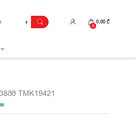
0,00
₾
0
38მმ TMK19421
ში