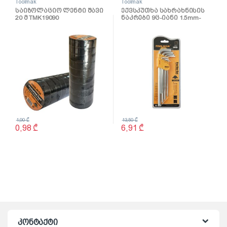
Toolmak
Toolmak
საიზოლაციო ლენტი შავი
ექვსკუთხა სახრახნისის
20 მ TMK19090
ნაკრები 9ც-იანი 1.5mm-
10mm TMK19030
1,90
₾
13,50
₾
0,98
₾
6,91
₾
კონტაქტი