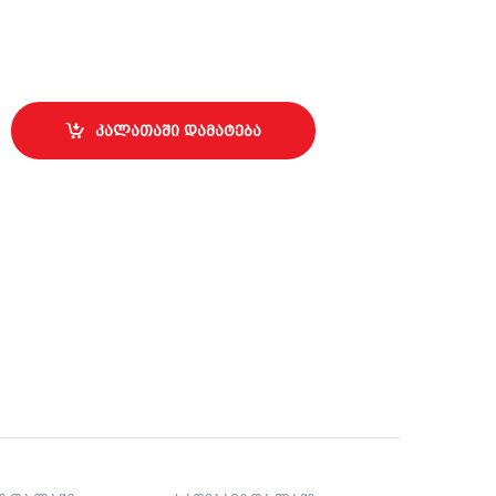
ლური ემალი მქრქალი RAL9005 შავი, აეროზოლი (520 მლ)KU-A
კალათაში დამატება