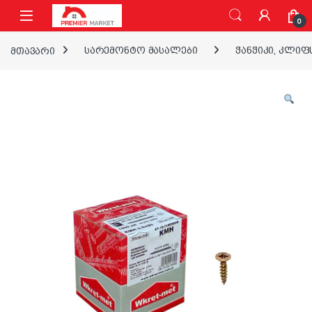
ნავიგაციაზე გადასვლა
შინაარსზე გადასვლა
0
მთავარი
სარემონტო მასალები
ჭანჭიკი, კლიფ