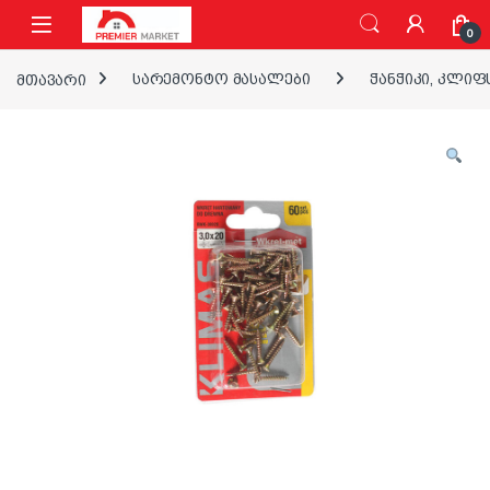
ნავიგაციაზე გადასვლა
შინაარსზე გადასვლა
0
მთავარი
სარემონტო მასალები
ჭანჭიკი, კლიფ