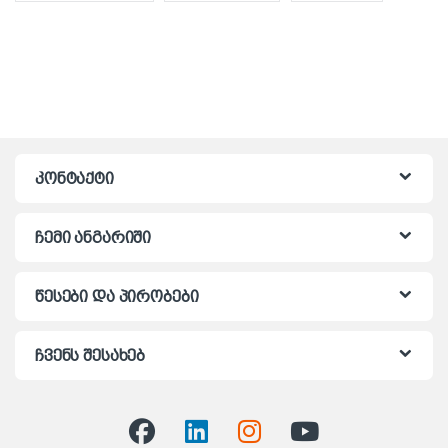
კონტაქტი
ჩემი ანგარიში
წესები და პირობები
ჩვენს შესახებ