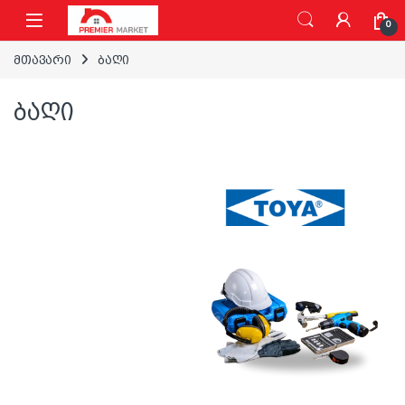
ნავიგაციაზე გადასვლა
შინაარსზე გადასვლა
0
მთავარი
ბაღი
ბაღი