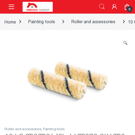
Skip to navigation
Skip to content
0
Home
Painting tools
Roller and accessories
10
🔍
Roller and accessories
,
Painting tools